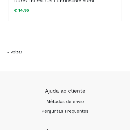
Durex Íntima Gel Lubrificante 50ml
€ 14.95
« voltar
Pode fazer o teste com 5 dias de
antecedência
Ajuda ao cliente
Métodos de envio
Perguntas Frequentes
Resultados digitais sem margem para dúvidas