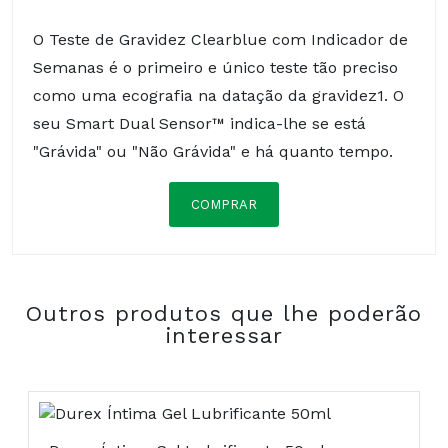
O Teste de Gravidez Clearblue com Indicador de
Semanas é o primeiro e único teste tão preciso
como uma ecografia na datação da gravidez1. O
seu Smart Dual Sensor™ indica-lhe se está
"Grávida" ou "Não Grávida" e há quanto tempo.
COMPRAR
Composição:
Outros produtos que lhe poderão
Tão preciso... que indica de quantas semanas
interessar
está