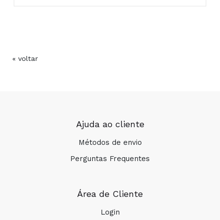
*Suportados em maltodextrinas.Este produto
pode conter vestígios de leite, soja e seus
derivados.
Composição:
« voltar
COMPRAR
Ajuda ao cliente
Métodos de envio
Perguntas Frequentes
Área de Cliente
Login