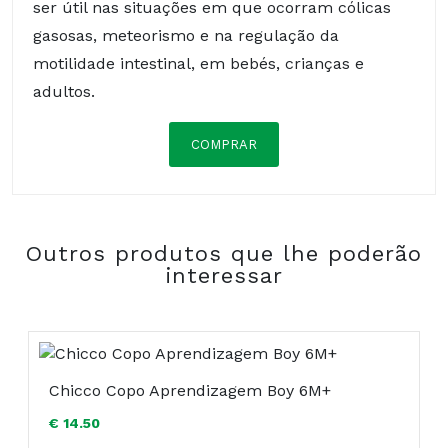
ser útil nas situações em que ocorram cólicas
gasosas, meteorismo e na regulação da
motilidade intestinal, em bebés, crianças e
adultos.
COMPRAR
Composição Colimil Baby
Ingredientes: Água purificada; frutose; extrato de
erva-cidreira (Melissa officinalis L.) folha
Outros produtos que lhe poderão
(titulada em ácido rosmarínico 2%) *; extrato de
interessar
camomila (Matricaria chamomilla L.) flor
(titulada em apigenina a 3%) *; fermentos
tindalizados (Termo-inativados): Lactobacillus
acidophilus, H122 (BCCM/LMGID11722)*; aromas;
acidificante: ácido cítrico; espessante: goma de
Chicco Copo Aprendizagem Boy 6M+
xantana; conservantes: sorbato de potássio,
€ 14.50
benzoato de sódio.