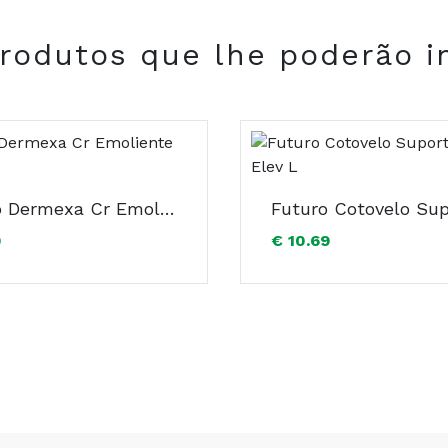
rodutos que lhe poderão i
Aveeno Dermexa Cr Emoliente 200Ml X2
0
€ 10.69
COMPRAR