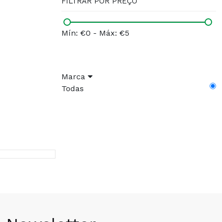
FILTRAR POR PREÇO
Mín: €0
-
Máx: €5
Marca
Todas