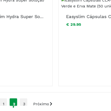
DrenaSlim Hydra Super Solução Oral 600ml
€ 29.95
1
2
3
Próximo