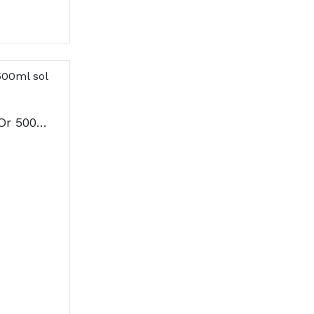
Drenafast Sport Sol Or 500ml sol oral dil