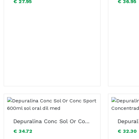
€ 27.95
€ 36.95
Depuralina Conc Sol Or Conc Sport 600ml sol oral dil med
€ 34.72
€ 32.30