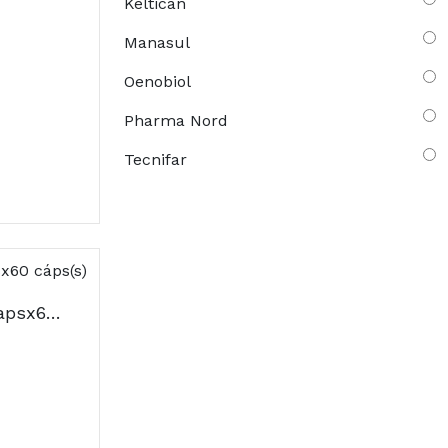
Keltican
Manasul
Oenobiol
Pharma Nord
Tecnifar
Depuralina Expres Capsx60 cáps(s)