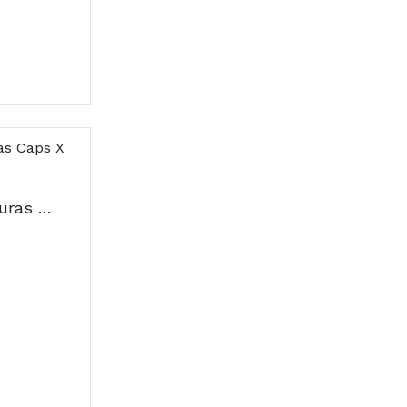
Depuralina Tira Gorduras Caps X 60 cáps(s)