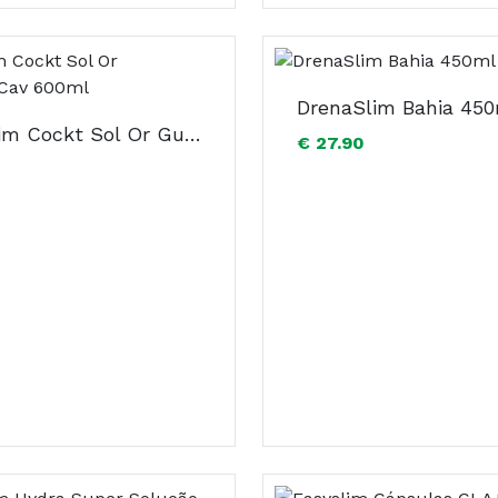
DrenaSlim Bahia 45
Drenaslim Cockt Sol Or Guar+Cha+Cav 600ml
€ 27.90