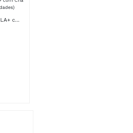
Easyslim Cápsulas CLA+ com Chá Verde e Erva Mate (50 unidades)