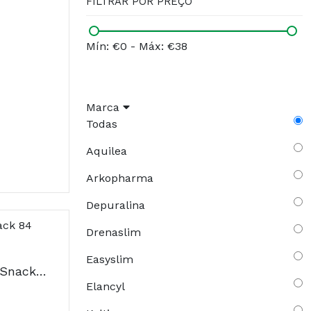
FILTRAR POR PREÇO
Mín: €0
-
Máx: €38
Marca
Todas
Aquilea
Arkopharma
Depuralina
Drenaslim
Easyslim
Depuralina Cut Anti-Snack 84 cápsulas
Elancyl