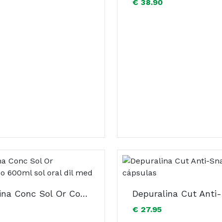
€ 38.90
Depuralina Conc Sol Or Concentrado 600ml sol oral dil med
€ 27.95