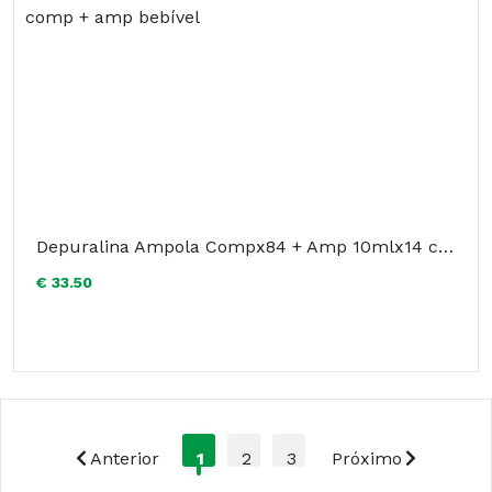
Depuralina Ampola Compx84 + Amp 10mlx14 comp + amp bebível
€ 33.50
Anterior
1
2
3
Próximo