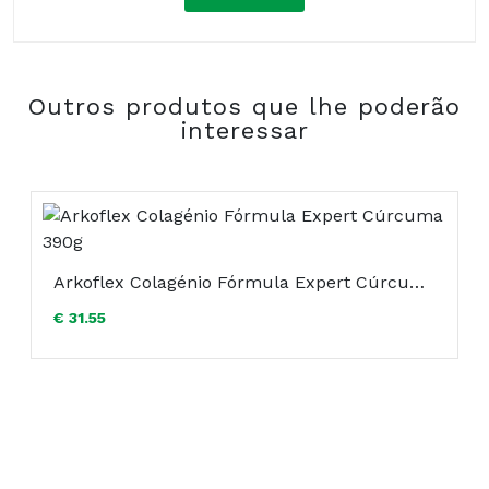
Composição:
Outros produtos que lhe poderão
COMPRAR
interessar
Arkoflex Colagénio Fórmula Expert Cúrcuma 390g
€ 31.55