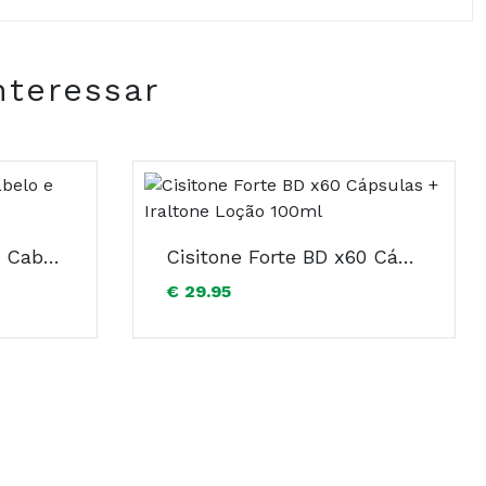
nteressar
Hairlox Revitalizante Cabelo e Unhas x60 Cápsulas
Cisitone Forte BD x60 Cápsulas + Iraltone Loção 100ml
€ 29.95