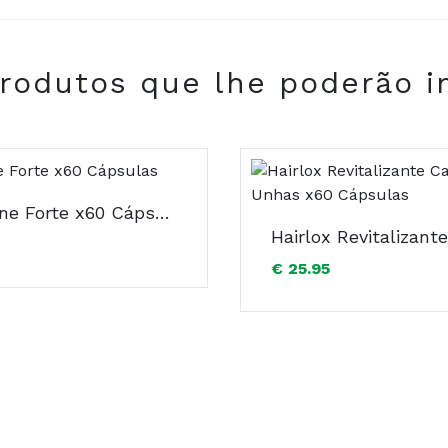
Vitamina D, Cobre, Zinco, Vitaminas B5, B6 e Biotina.
rodutos que lhe poderão i
Cistitone Forte x60 Cápsulas
€ 25.95