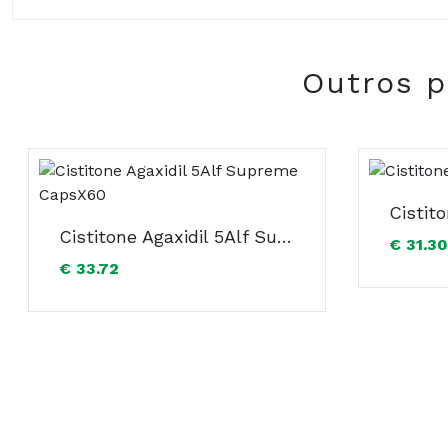
COMPOSIÇÃO:
500 mg de L-Cistina, 10 mg de L-Glutationa, 5 µg de 
Outros p
Não contém glúten.
Cistitone Agaxidil 5Alf Supreme CapsX60
€ 31.30
€ 33.72
IFC Skincare Portugal, Lda.
Azinhaga da Torre do Fato, 19B, 1º Esquerdo
1600-299 Lisboa
Composição: