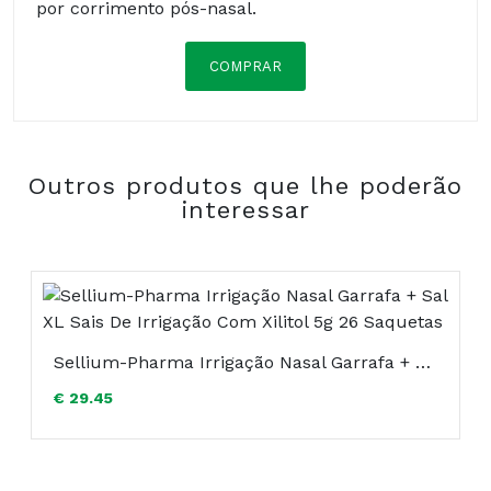
por corrimento pós-nasal.
COMPRAR
Tannisal (complexo molecular natural
padronizado composto por: fração tanínica de
hamaméliss e sal-gema), Água, glicerina vegetal,
Outros produtos que lhe poderão
Sumo de limão, Nihcolite (bicarbonato de sódio
interessar
natural).
Composição:
Sellium-Pharma Irrigação Nasal Garrafa + Sal XL Sais De Irrigação Com Xilitol 5g 26 Saquetas
€ 29.45
COMPRAR