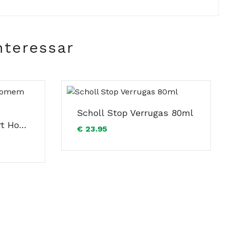
nteressar
Scholl Stop Verrugas 80ml
Scholl GelActiv Sport Homem Tamanho L
€ 23.95