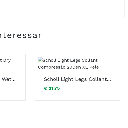
nteressar
Scholl Velvet Smoth Wet Dry Recarga Lima Elétrica x2
Scholl Light Legs Collant Compressão 20Den XL Pele
€ 21.75