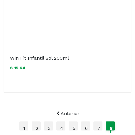
Win Fit Infantil Sol 200ml
€ 15.64
Anterior
1
2
3
4
5
6
7
8