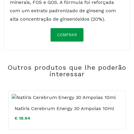
minerais, FOS e GOS. A fórmula foi reforçada
com um extrato padronizado de ginseng com
alta concentração de ginsenósidos (20%).
COMPRAR
Centro Empresarial Penedo Park
Estrada Octávio Pato, Armazém F2 – Bloco A
2785-723 S. Domingos de Rana
Outros produtos que lhe poderão
Portugal
interessar
Composição:
Natiris Cerebrum Energy 30 Ampolas 10ml
€ 19.94