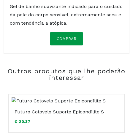
Gel de banho suavizante indicado para o cuidado
da pele do corpo sensível, extremamente seca e
com tendência a atópica.
COMPRAR
Aqua, Sodium Trideceth Sulfate, Glycerin,
Caprylic/Capric Triglyceride, Sodium
Lauroamphoacetate, Avena Sativa Kernel Flour,
Outros produtos que lhe poderão
Laureth-2, Sodium Chloride, Citric Acid, Avena
interessar
Sativa Kernel Extract, Ceramide 3, Panthenol,
Guar Hydroxypropyltrimonium Chloride,
Xantham Gum, Sodium Hydroxide,
Phenoxyethanol, Potassium Sorbate, Sodium
Benzoate.
Futuro Cotovelo Suporte Epicondilite S
€ 20.37
Composição: