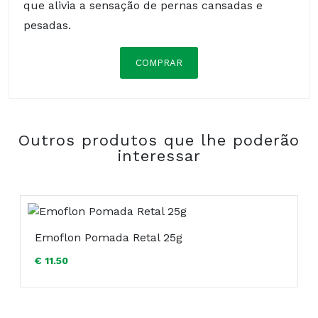
que alivia a sensação de pernas cansadas e
pesadas.
COMPRAR
Composição:
Outros produtos que lhe poderão
COMPRAR
interessar
Emoflon Pomada Retal 25g
€ 11.50