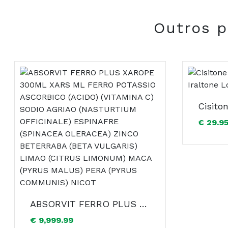
L-Cistina: Ferro (Sulfato Ferroso), Zinco (Sulfato d
Pantotenato de Cálcio); Vitamina B6 (Cloridrato de Pi
Outros p
Ferro amarelo (E-172): Oxido de Ferro vermelho (E-17
Não contém glúten.
€ 29.9
IFC Skincare Portugal, Lda.
Azinhaga da Torre do Fato, 19B, 1º Esquerdo
1600-299 Lisboa
ABSORVIT FERRO PLUS XAROPE 300ML XARS ML FERRO POTASSIO ASCORBICO (ACIDO) (VITAMINA C) SODIO AGRIAO (NASTURTIUM OFFICINALE) ESPINAFRE (SPINACEA OLERACEA) ZINCO BETERRABA (BETA VULGARIS) LIMAO (CITRUS LIMONUM) MACA (PYRUS MALUS) PERA (PYRUS COMMUNIS) NICOT
Composição:
€ 9,999.99