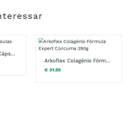
o de Magnésio (Antiaglomerante); Vitamina B5 (D-
 (Solvente): Dióxido de Titânio (E-171): Oxido de
nteressar
Cistitone Ferro x60 Cápsulas
Arkoflex Colagénio Fórmula Expert Cúrcuma 390g
€ 31.55