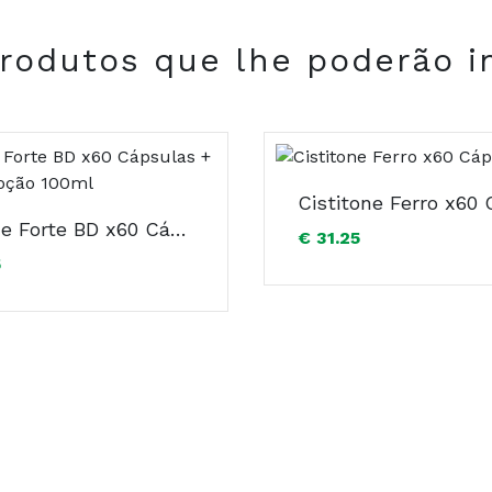
e Zinco): L-Glutationa: Cobre (Gluconato Cuprico): Estearat
ridoxina); Cápsula: Gelatina (Agente de Revestimento): Agua
rodutos que lhe poderão i
2) (Corantes).
Cisitone Forte BD x60 Cápsulas + Iraltone Loção 100ml
€ 31.25
5