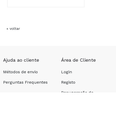
Queda do Cabelo de diversas origens, no homem e
« voltar
Ajuda ao cliente
Área de Cliente
Métodos de envio
Login
Perguntas Frequentes
Registo
Recuperação de
password