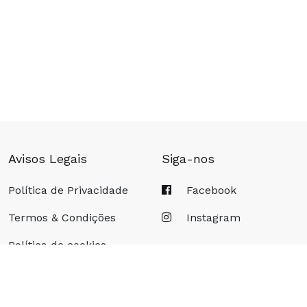
 na mulher, em particular na relacionada com deficiê
Avisos Legais
Siga-nos
Política de Privacidade
Facebook
Termos & Condições
Instagram
COMPRAR
Política de cookies