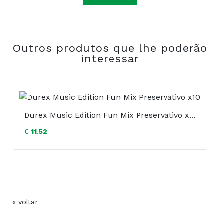
Composição:
Outros produtos que lhe poderão
COMPRAR
interessar
Durex Music Edition Fun Mix Preservativo x10
€ 11.52
« voltar