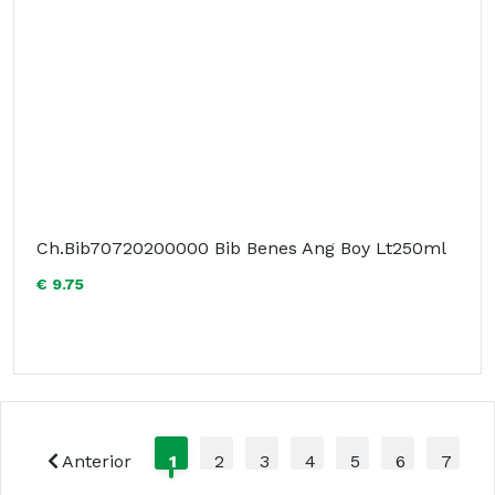
Ch.Bib70720200000 Bib Benes Ang Boy Lt250ml
€ 9.75
Anterior
1
2
3
4
5
6
7