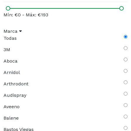
Mín: €0
-
Máx: €193
Marca
Todas
3M
Aboca
Arnidol
Arthrodont
Audispray
Aveeno
Balene
Bastos Viegas