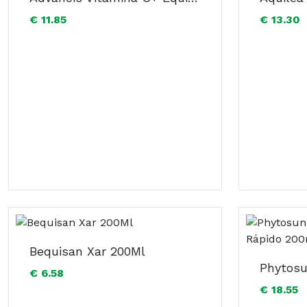
€ 11.85
€ 13.30
Bequisan Xar 200Ml
€ 6.58
€ 18.55