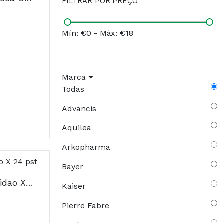
FILTRAR POR PREÇO
Mín: €0
-
Máx: €18
Marca
Todas
Advancis
Aquilea
Arkopharma
Bayer
Cantadrill Pst Rouquidao X 24 pst
Kaiser
Pierre Fabre