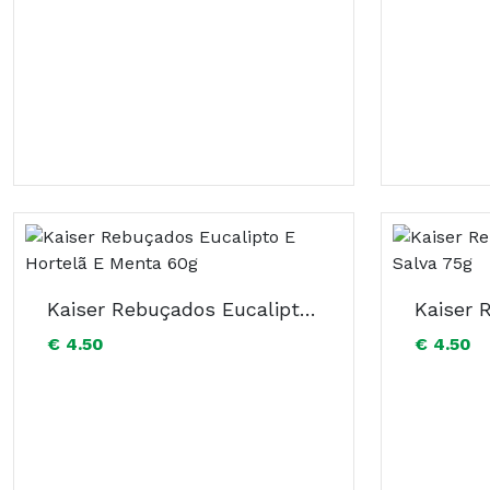
Kaiser Rebuçados Eucalipto E Hortelã E Menta 60g
€ 4.50
€ 4.50