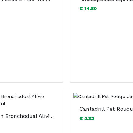
€ 14.80
Phytosun Bronchodual Alívio Rápido 200ml
€ 5.32