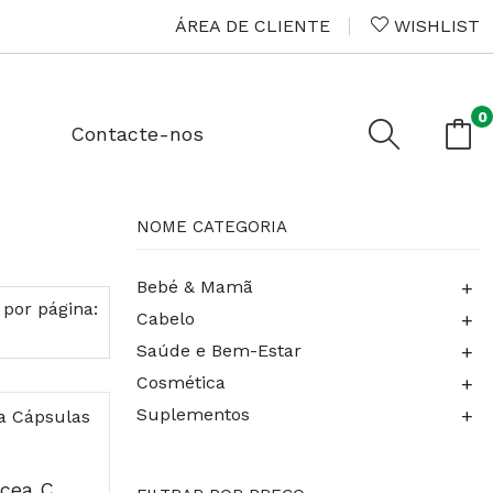
ÁREA DE CLIENTE
WISHLIST
0
Contacte-nos
NOME CATEGORIA
+
Bebé & Mamã
 por página:
+
Cabelo
+
Saúde e Bem-Estar
+
Cosmética
+
Suplementos
Arkocápsulas Equinácea Cápsulas x45