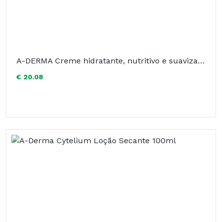
A-DERMA Creme hidratante, nutritivo e suavizante para a pele delicada e frágil de toda a família. Embalagem de 150 ml
€ 20.08