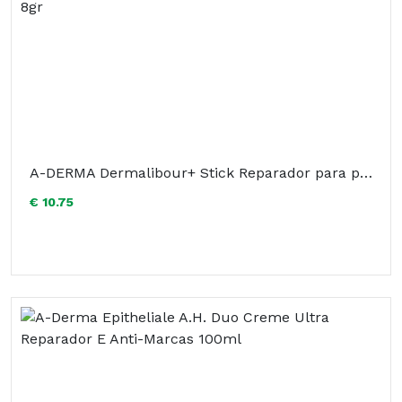
A-DERMA Dermalibour+ Stick Reparador para pele com irritações cutâneas seca. Embalagem de 8gr
€ 10.75