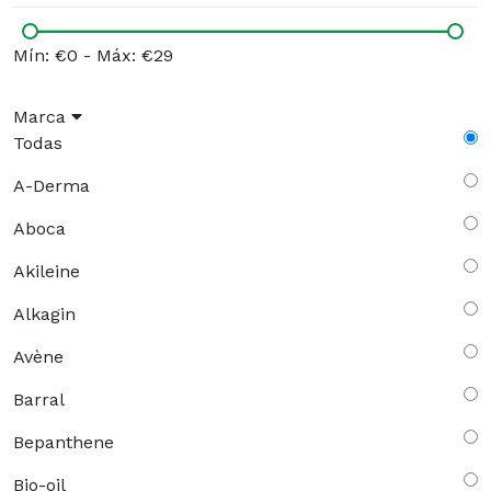
Mín: €0
-
Máx: €29
Marca
Todas
A-Derma
Aboca
Akileine
Alkagin
Avène
Barral
Bepanthene
Bio-oil