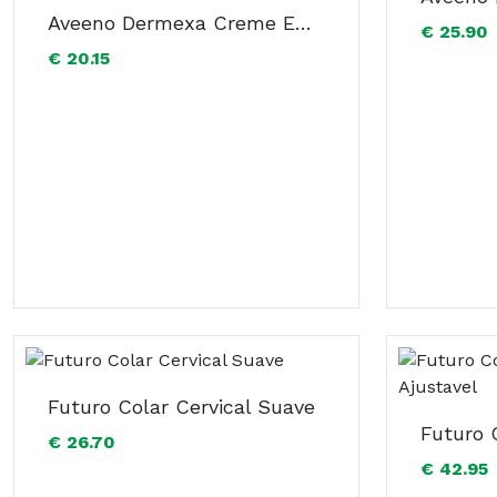
Aveeno Dermexa Creme Emoliente 200 Ml Com Oferta De Gel Banho Emoliente 300 Ml
€ 25.90
€ 20.15
Futuro Colar Cervical Suave
€ 26.70
€ 42.95