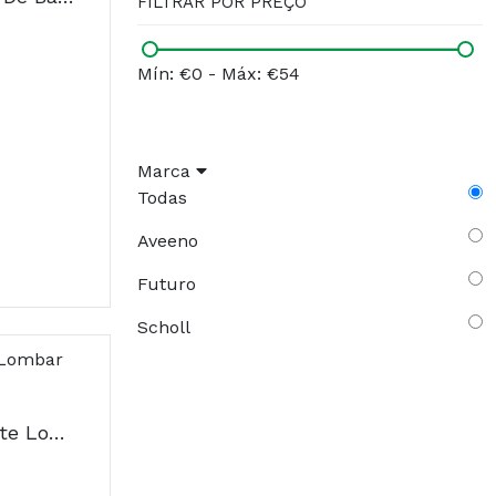
FILTRAR POR PREÇO
Mín: €0
-
Máx: €54
Marca
Todas
Aveeno
Futuro
Scholl
Futuro Costas Suporte Lombar L/XL