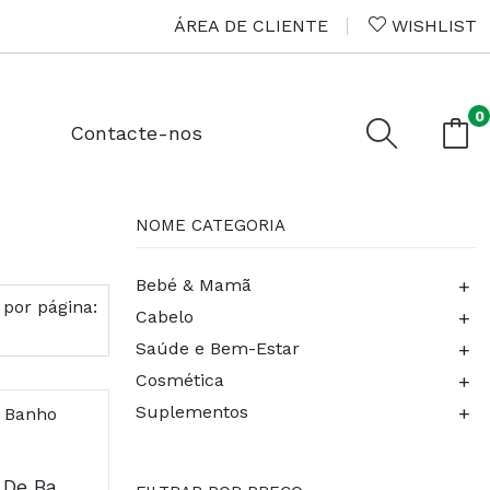
ÁREA DE CLIENTE
WISHLIST
0
Contacte-nos
NOME CATEGORIA
+
Bebé & Mamã
 por página:
+
Cabelo
+
Saúde e Bem-Estar
+
Cosmética
+
Suplementos
Aveeno Dermexa Gel De Banho Emoliente 2x300ml