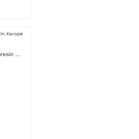
Grintuss Pediatri Poliresin Xarope 180g