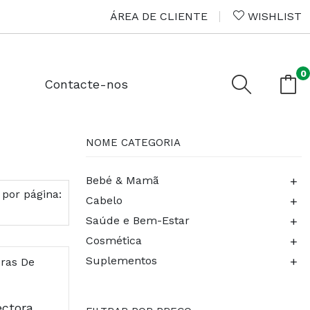
ÁREA DE CLIENTE
WISHLIST
0
Contacte-nos
NOME CATEGORIA
+
Bebé & Mamã
 por página:
+
Cabelo
+
Saúde e Bem-Estar
+
Cosmética
+
Suplementos
Chicco Conchas Colectoras De Leite, 2 Pecas