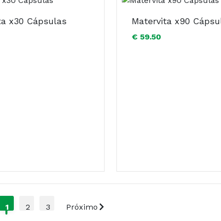
ta x30 Cápsulas
Matervita x90 Cápsu
€ 59.50
1
2
3
Próximo