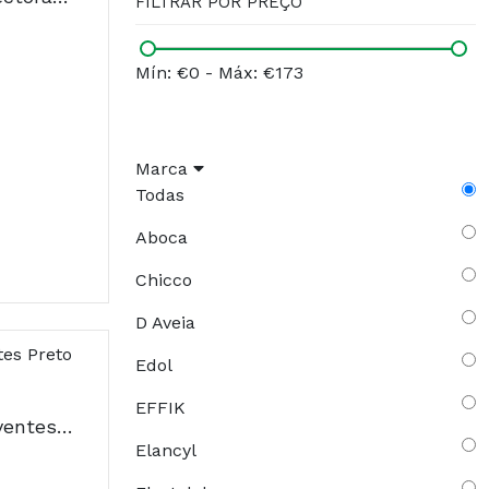
FILTRAR POR PREÇO
Mín: €0
-
Máx: €173
Marca
Todas
Aboca
Chicco
D Aveia
Edol
EFFIK
Chicco Discos Absorventes Preto x60 Unidades
Elancyl