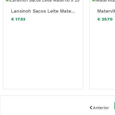
Lansinoh Sacos Leite Materno X 25
Matervi
€ 17.53
€ 25.70
Anterior