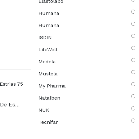
Elastolabo
Humana
Humana
ISDIN
LifeWell
Medela
Mustela
My Pharma
Natalben
Elancyl Gel Corretor De Estrias 75 ml
NUK
Tecnifar