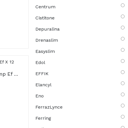
Centrum
Cistitone
Depuralina
Drenaslim
Easyslim
Edol
Absorvit Refresh Comp Ef X 12
EFFIK
Elancyl
Eno
FerrazLynce
Ferring