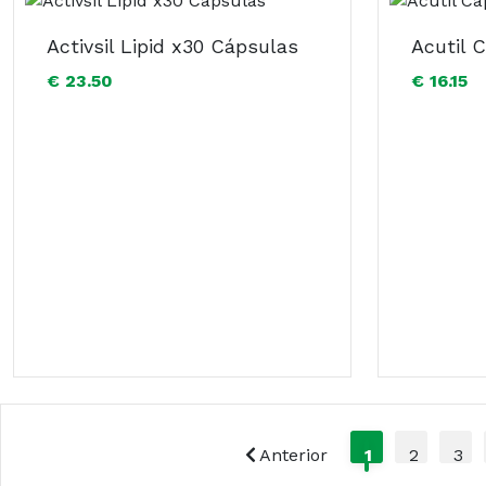
Activsil Lipid x30 Cápsulas
Acutil 
€ 23.50
€ 16.15
Anterior
1
2
3