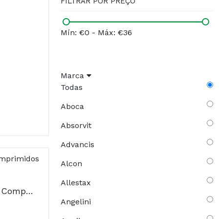
FILTRAR POR PREÇO
Mín: €0
-
Máx: €36
Marca
Todas
Aboca
Absorvit
Advancis
Alcon
Allestax
Absorvit Ginkgo + B1 Comprimidos x60
Angelini