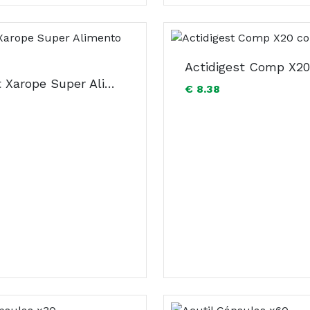
Actidigest Comp X2
Absorvit Xarope Super Alimento 480ml
€ 8.38