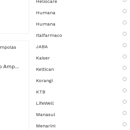
Heliocare
Humana
Humana
Italfarmaco
JABA
Kaiser
Absorvit Smart Neuro Ampolas 10ml x30
Keltican
Korangi
KTB
LifeWell
Manasul
Menarini