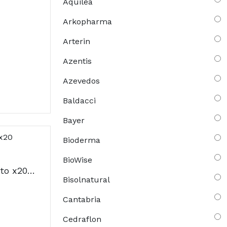
Aquilea
Arkopharma
Arterin
Azentis
Azevedos
Baldacci
Bayer
Bioderma
BioWise
Absorvit Mais Alimento x20 Ampolas
Bisolnatural
Cantabria
Cedraflon