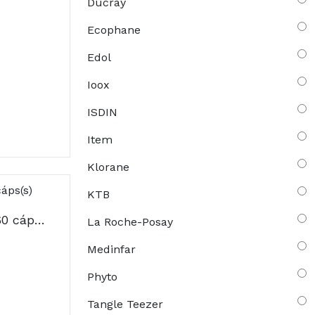
Ducray
Ecophane
Edol
Ioox
ISDIN
Item
Klorane
KTB
Bioclin Kera Caps X 60 cáps(s)
La Roche-Posay
Medinfar
Phyto
Tangle Teezer