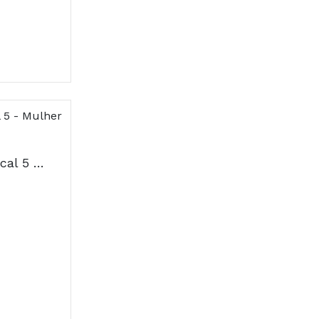
Dercos Aminexil Clinical 5 - Mulher 21 Ampolas