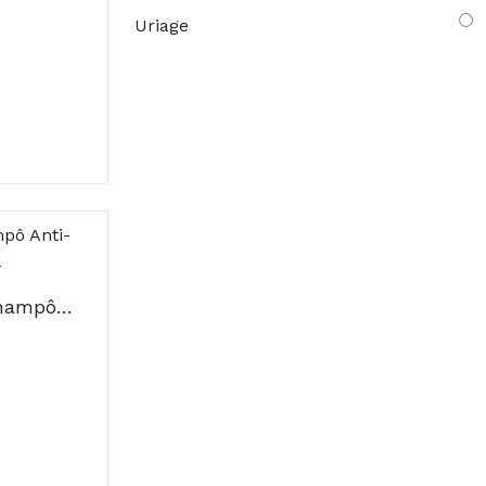
Uriage
Cystiphane Biorga Champô Anti-Caspa Intensivo DS 200ml