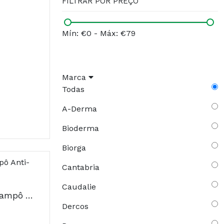
FILTRAR POR PREÇO
Mín: €0
-
Máx: €79
Marca
Todas
A-Derma
Bioderma
Biorga
Cantabria
Caudalie
Item Alphakeptol Champô Anti-Caspa 200ml
Dercos